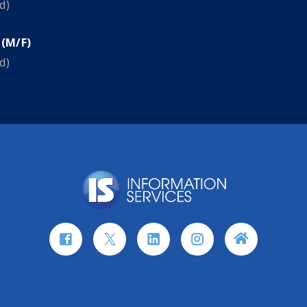
d)
 (M/F)
d)