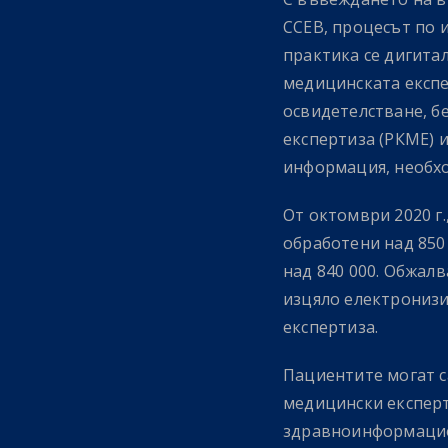
ССЕВ, процесът по 
практика се дигита
медицинската експе
освидетелстване, б
експертиза (РКМЕ) 
информация, необхо
От октомври 2020 г.
обработени над 850
над 840 000. Обжалв
изцяло електронизи
експертиза.
Пациентите могат с
медицински експерт
здравноинформацио