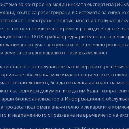
стема за контрол на медицинската експертиза (ИСКМ
аждани, които са регистрирани в Системата за сигурно
азполагат с електронен подпис, могат да получат док
то спестява значително време и разходи. За да се въ
ациентите с ТЕЛК трябва предварително да са регист
 желание да получат документите си по електронен пъ
и вече са се възползвали от тази възможност.
кционалност за получаване на експертните решения п
 връчване облекчава максимално пациентите, голяма ч
част от населението, без да се налага да ходят на мяс
акат със седмици документите да им бъдат изпратени 
тарши бизнес анализатор в Информационно обслужван
а процеса подпомага значително и лекарските комисии
то и навременното отразяване на връчването на екс
ъзможността за получаване на ТЕЛК решенията по ел