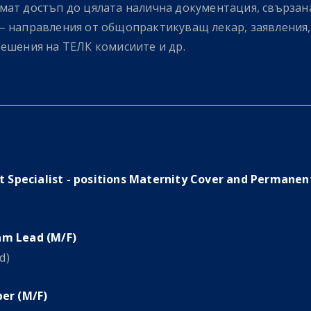
мат достъп до цялата налична документация, свързана
– направления от общопрактикуващ лекар, заявления,
решения на ТЕЛК комисиите и др.
rt Specialist - positions Maternity Cover and Permanen
m Lead (M/F)
d)
er (M/F)