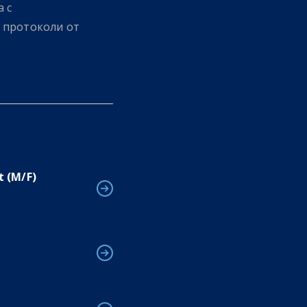
 с
 протоколи от
t (M/F)