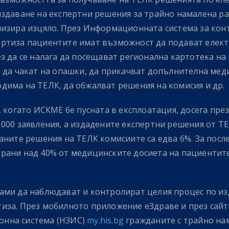
издаване на експертни решения за трайно намалена р
лизира изцяло. През Информационната система за кон
ртиза пациентите имат възможност да подават елект
ез да се налага да посещават регионална картотека н
и да чакат на опашки, да прикачват допълнителна ме
дима на ТЕЛК, да обжалват решения на комисия и др.
, когато ИСКМЕ бе пусната в експлоатация, досега пре
 000 заявления, а издадените експертни решения от Т
аните решения на ТЕЛК комисиите са едва 6%. За посл
рани над 40% от медицинските досиета на пациентит
ами да наблюдават и контролират целия процес по из
иза. През мобилното приложение еЗдраве и през сай
нна система (НЗИС)
my.his.bg
гражданите с трайно на