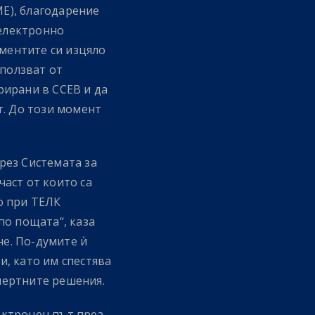
Е), благодарение
 електронно
ументите си изцяло
зползват от
рирани в ССЕВ и да
т. До този момент
рез Системата за
аст от които са
то при ТЕЛК
по пощата“, каза
е. По-думите ѝ
, като им спестява
пертните решения.
ектронен път през