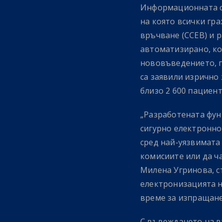
Информационната си
на която всички гр
връчване (ССЕВ) и р
автоматизирано, кое
нововъведението, п
са заявили изрично
близо 2 600 пациент
„Разработената фун
сигурно електронно
сред най-уязвимата 
комисиите или да ч
Милена Угринова, с
електронизацията н
време за изпращане
С въвеждането на в