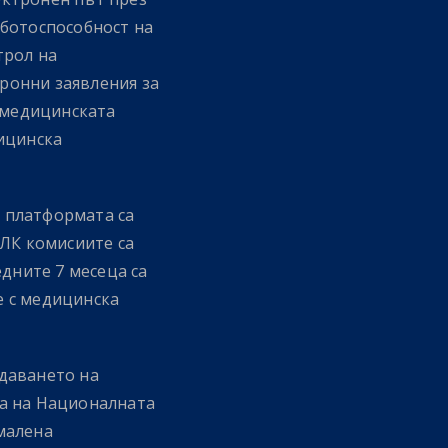
аботоспособност на
трол на
ронни заявления за
а медицинската
дицинска
з платформата са
ЕЛК комисиите са
едните 7 месеца са
е с медицинска
даването на
та на Националната
малена