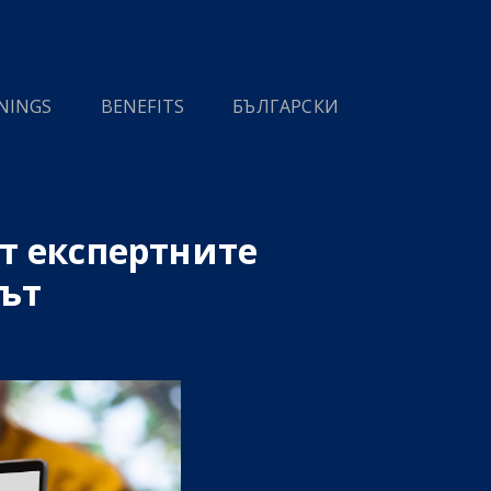
NINGS
BENEFITS
БЪЛГАРСКИ
т експертните
път