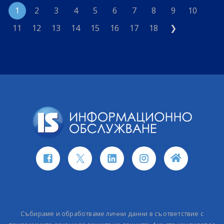
1
2
3
4
5
6
7
8
9
10
11
12
13
14
15
16
17
18
❯
Събираме и обработваме лични данни в съответствие с