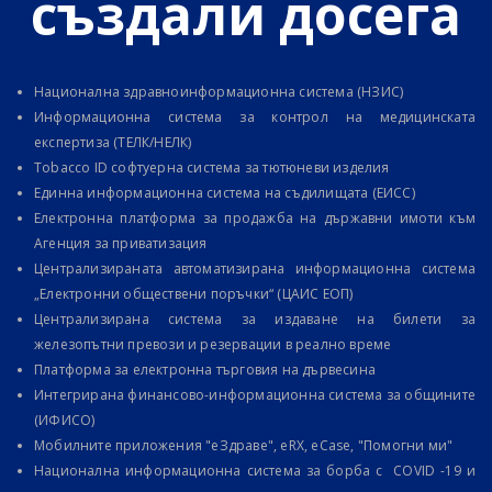
създали досега
Национална здравноинформационна система (НЗИС)
Информационна система за контрол на медицинската
експертиза (ТЕЛК/НЕЛК)
Tobacco ID софтуерна система за тютюневи изделия
Единна информационна система на съдилищата (ЕИСС)
Електронна платформа за продажба на държавни имоти към
Агенция за приватизация
Централизираната автоматизирана информационна система
„Електронни обществени поръчки“ (ЦАИС ЕОП)
Централизирана система за издаване на билети за
железопътни превози и резервации в реално време
Платформа за електронна търговия на дървесина
Интегрирана финансово-информационна система за общините
(ИФИСО)
Мобилните приложения "еЗдраве", eRX, еCase, "Помогни ми"
Национална информационна система за борба с COVID -19 и